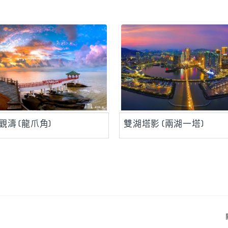
觀濤 (龍爪角)
雙湖塔影 (兩湖一塔)