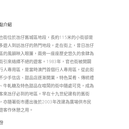
點介紹
也街位於氹仔舊城區地段，長約115米的小街卻是
多遊人到訪氹仔的熱門地段，走在街上，昔日氹仔
區的風韻映入眼簾，兩旁一座座歷史悠久的食肆為
街引來絡繹不絕的遊客。1983年，官也街被開闢
行人專用區，是當時澳門首個行人專用區，從此街
不少手信店、甜品店逐漸開業，特色菜肴、傳統禮
、牛軋糖及特色甜品在喧鬧的街中隨處可見，成為
客來氹仔必到的地區。早在十九世紀建有的舊街
，亦隨著街市遷出後於2003年改建為廣場供市民
遊客作休憩之用。
份