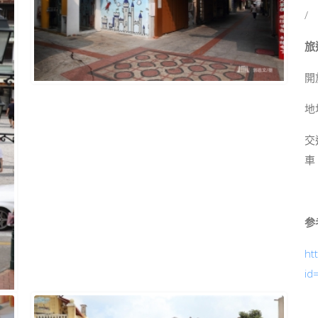
/
旅
開
地
交通
車
参
ht
id