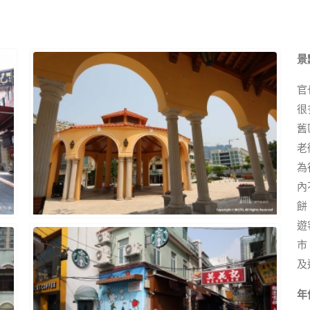
景
官
很
舊
老
為
內
餅
遊
市
及
年