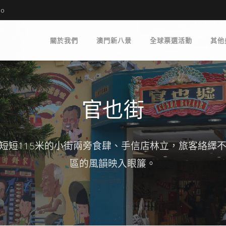
mo
關於我們
澳門新八景
全球票選活動
其他
官也街
短短115米的小街兩旁食肆、手信店林立，旅客絡繹
區的風韻映入眼簾。