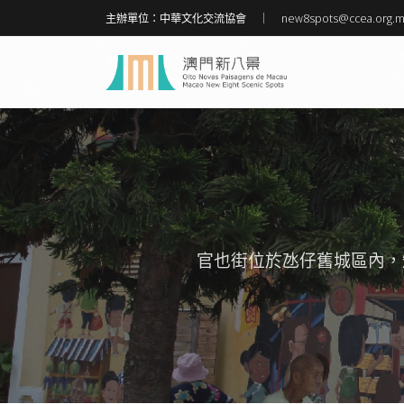
主辦單位：中華文化交流協會
new8spots@ccea.org.
官也街位於氹仔舊城區內，