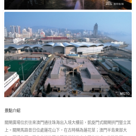
景點介紹
關閘廣場位於往來澳門通往珠海出入境大樓前，凱旋門式關閘拱門豎立其
上。關閘馬路昔日位處蓮花山下，在古時稱為蓮花莖；澳門半島東部大