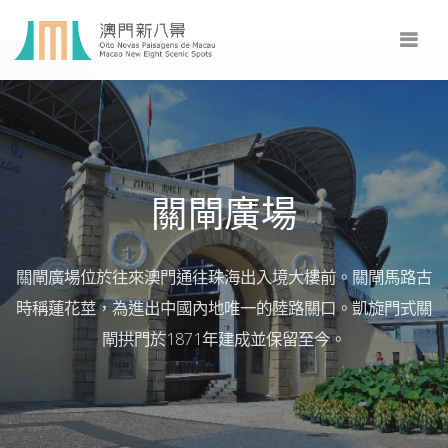
關閘廣場
關閘廣場位於往來澳門通往珠海出入境大樓前。關閘馬路古
時稱蓮花莖，為進出中國內地唯一的陸路關口。凱旋門式關
閘拱門於1871年建成並保留至今。