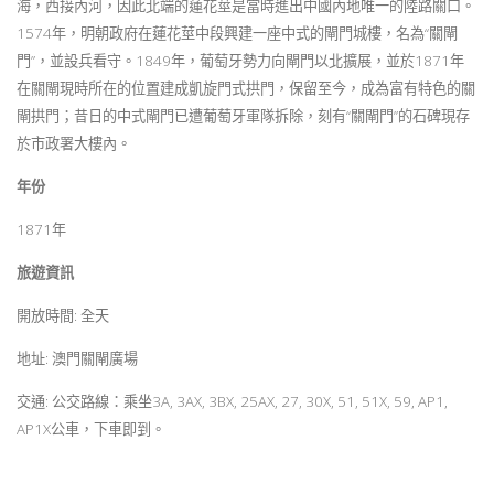
海，西接內河，因此北端的蓮花莖是當時進出中國內地唯一的陸路關口。
1574年，明朝政府在蓮花莖中段興建一座中式的閘門城樓，名為“關閘
門”，並設兵看守。1849年，葡萄牙勢力向閘門以北擴展，並於1871年
在關閘現時所在的位置建成凱旋門式拱門，保留至今，成為富有特色的關
閘拱門；昔日的中式閘門已遭葡萄牙軍隊拆除，刻有“關閘門”的石碑現存
於市政署大樓內。
年份
1871年
旅遊資訊
開放時間: 全天
地址: 澳門關閘廣場
交通: 公交路線：乘坐3A, 3AX, 3BX, 25AX, 27, 30X, 51, 51X, 59, AP1,
AP1X公車，下車即到。