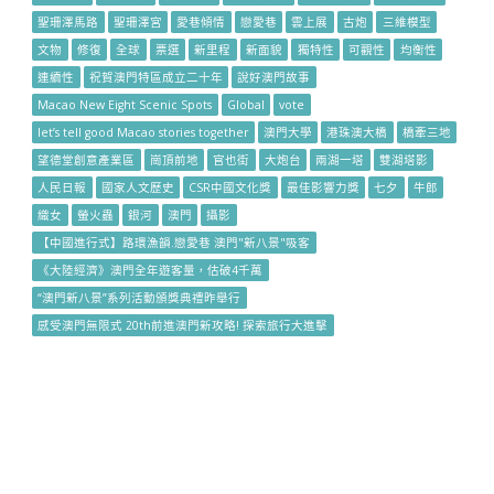
聖珊澤馬路
聖珊澤宮
愛巷傾情
戀愛巷
雲上展
古炮
三維模型
文物
修復
全球
票選
新里程
新面貌
獨特性
可觀性
均衡性
連續性
祝賀澳門特區成立二十年
說好澳門故事
Macao New Eight Scenic Spots
Global
vote
let’s tell good Macao stories together
澳門大學
港珠澳大橋
橋牽三地
望德堂創意產業區
崗頂前地
官也街
大炮台
兩湖一塔
雙湖塔影
人民日報
國家人文歷史
CSR中國文化獎
最佳影響力獎
七夕
牛郎
織女
螢火蟲
銀河
澳門
攝影
【中國進行式】路環漁韻.戀愛巷 澳門"新八景"吸客
《大陸經濟》澳門全年遊客量，估破4千萬
“澳門新八景”系列活動頒獎典禮昨舉行
感受澳門無限式 20th前進澳門新攻略! 探索旅行大進擊