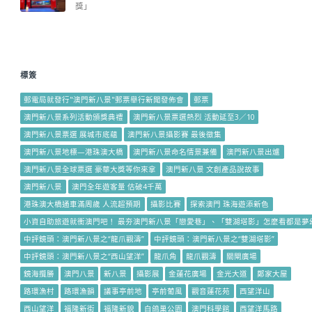
獎」
標簽
郵電局就發行"澳門新八景"郵票舉行新聞發佈會
郵票
澳門新八景系列活動頒獎典禮
澳門新八景票選熱烈 活動延至3／10
澳門新八景票選 展城市底蘊
澳門新八景攝影賽 最後徵集
澳門新八景地標—港珠澳大橋
澳門新八景命名情景兼備
澳門新八景出爐
澳門新八景全球票選 豪華大獎等你來拿
澳門新八景 文創產品說故事
澳門新八景
澳門全年遊客量 估破4千萬
港珠澳大橋通車滿周歲 人流超預期
攝影比賽
探索澳門 珠海遊添新色
小資自助旅遊就衝澳門吧！ 最夯澳門新八景「戀愛巷」、「雙湖塔影」怎麼看都是夢
中評鏡頭：澳門新八景之“龍爪觀濤”
中評鏡頭：澳門新八景之“雙湖塔影”
中評鏡頭：澳門新八景之“西山望洋”
龍爪角
龍爪觀濤
關閘廣場
鏡海攬勝
澳門八景
新八景
攝影展
金蓮花廣場
金光大道
鄭家大屋
路環漁村
路環漁韻
議事亭前地
亭前葡風
觀音蓮花苑
西望洋山
西山望洋
福隆新街
福隆新貌
白鴿巢公園
澳門科學館
西望洋馬路