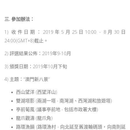
三. 參加辦法：
1) 收件日期：2019年5月25日10:00 - 8月30日
24:00(
GMT+8
)
截止。
2) 評選結果公佈：2019年9-10月
3) 頒獎日期：2019年10月下旬
4) 主題：“澳門新八景”
西山望洋 (西望洋山)
雙湖塔影 (兩湖一塔 - 南灣湖、西灣湖和旅遊塔)
亭前葡風 (議事亭前地 - 包括市政署大樓)
龍爪觀濤 (龍爪角)
路環漁韻 (路環漁村 - 向北延至舊渡輪碼頭，向南則延