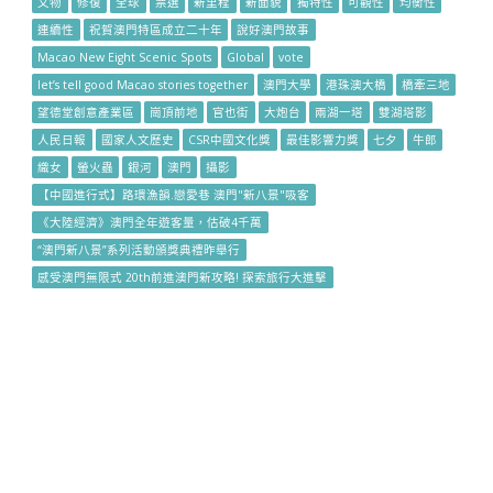
文物
修復
全球
票選
新里程
新面貌
獨特性
可觀性
均衡性
連續性
祝賀澳門特區成立二十年
說好澳門故事
Macao New Eight Scenic Spots
Global
vote
let’s tell good Macao stories together
澳門大學
港珠澳大橋
橋牽三地
望德堂創意產業區
崗頂前地
官也街
大炮台
兩湖一塔
雙湖塔影
人民日報
國家人文歷史
CSR中國文化獎
最佳影響力獎
七夕
牛郎
織女
螢火蟲
銀河
澳門
攝影
【中國進行式】路環漁韻.戀愛巷 澳門"新八景"吸客
《大陸經濟》澳門全年遊客量，估破4千萬
“澳門新八景”系列活動頒獎典禮昨舉行
感受澳門無限式 20th前進澳門新攻略! 探索旅行大進擊