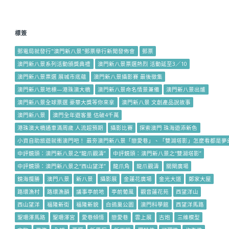
標簽
郵電局就發行"澳門新八景"郵票舉行新聞發佈會
郵票
澳門新八景系列活動頒獎典禮
澳門新八景票選熱烈 活動延至3／10
澳門新八景票選 展城市底蘊
澳門新八景攝影賽 最後徵集
澳門新八景地標—港珠澳大橋
澳門新八景命名情景兼備
澳門新八景出爐
澳門新八景全球票選 豪華大獎等你來拿
澳門新八景 文創產品說故事
澳門新八景
澳門全年遊客量 估破4千萬
港珠澳大橋通車滿周歲 人流超預期
攝影比賽
探索澳門 珠海遊添新色
小資自助旅遊就衝澳門吧！ 最夯澳門新八景「戀愛巷」、「雙湖塔影」怎麼看都是夢
中評鏡頭：澳門新八景之“龍爪觀濤”
中評鏡頭：澳門新八景之“雙湖塔影”
中評鏡頭：澳門新八景之“西山望洋”
龍爪角
龍爪觀濤
關閘廣場
鏡海攬勝
澳門八景
新八景
攝影展
金蓮花廣場
金光大道
鄭家大屋
路環漁村
路環漁韻
議事亭前地
亭前葡風
觀音蓮花苑
西望洋山
西山望洋
福隆新街
福隆新貌
白鴿巢公園
澳門科學館
西望洋馬路
聖珊澤馬路
聖珊澤宮
愛巷傾情
戀愛巷
雲上展
古炮
三維模型