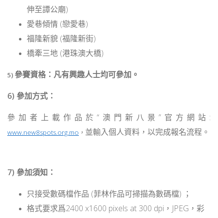
伸至譚公廟)
愛巷傾情 (戀愛巷)
福隆新貌 (福隆新街)
橋牽三地 (港珠澳大橋)
參賽資格：凡有興趣人士均可參加。
5)
6) 參加方式：
參加者上載作品於“澳門新八景”官方網站:
並輸入個人資料，以完成報名流程。
www.new8spots.org.mo
，
7) 參加須知：
只接受數碼檔作品 (菲林作品可掃描為數碼檔) ；
格式要求爲2400 x1600 pixels at 300 dpi，JPEG，彩