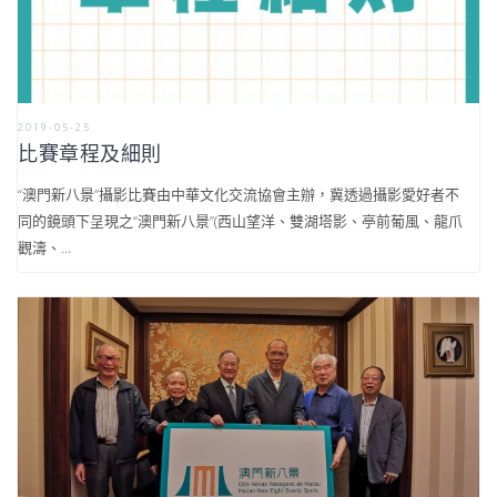
2019-05-25
比賽章程及細則
“澳門新八景”攝影比賽由中華文化交流協會主辦，冀透過攝影愛好者不
同的鏡頭下呈現之“澳門新八景”(西山望洋、雙湖塔影、亭前葡風、龍爪
觀濤、...