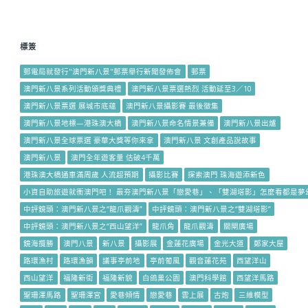
標簽
郵電局就發行"澳門新八景"郵票舉行新聞發佈會
郵票
澳門新八景系列活動頒獎典禮
澳門新八景票選熱烈 活動延至3／10
澳門新八景票選 展城市底蘊
澳門新八景攝影賽 最後徵集
澳門新八景地標—港珠澳大橋
澳門新八景命名情景兼備
澳門新八景出爐
澳門新八景全球票選 豪華大獎等你來拿
澳門新八景 文創產品說故事
澳門新八景
澳門全年遊客量 估破4千萬
港珠澳大橋通車滿周歲 人流超預期
攝影比賽
探索澳門 珠海遊添新色
小資自助旅遊就衝澳門吧！ 最夯澳門新八景「戀愛巷」、「雙湖塔影」怎麼看都是夢
中評鏡頭：澳門新八景之“龍爪觀濤”
中評鏡頭：澳門新八景之“雙湖塔影”
中評鏡頭：澳門新八景之“西山望洋”
龍爪角
龍爪觀濤
關閘廣場
鏡海攬勝
澳門八景
新八景
攝影展
金蓮花廣場
金光大道
鄭家大屋
路環漁村
路環漁韻
議事亭前地
亭前葡風
觀音蓮花苑
西望洋山
西山望洋
福隆新街
福隆新貌
白鴿巢公園
澳門科學館
西望洋馬路
聖珊澤馬路
聖珊澤宮
愛巷傾情
戀愛巷
雲上展
古炮
三維模型