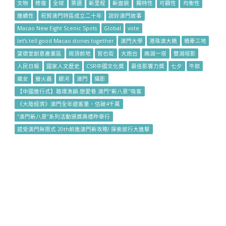
文物
修復
全球
票選
新里程
新面貌
獨特性
可觀性
均衡性
連續性
祝賀澳門特區成立二十年
說好澳門故事
Macao New Eight Scenic Spots
Global
vote
let’s tell good Macao stories together
澳門大學
港珠澳大橋
橋牽三地
望德堂創意產業區
崗頂前地
官也街
大炮台
兩湖一塔
雙湖塔影
人民日報
國家人文歷史
CSR中國文化獎
最佳影響力獎
七夕
牛郎
織女
螢火蟲
銀河
澳門
攝影
【中國進行式】路環漁韻.戀愛巷 澳門"新八景"吸客
《大陸經濟》澳門全年遊客量，估破4千萬
“澳門新八景”系列活動頒獎典禮昨舉行
感受澳門無限式 20th前進澳門新攻略! 探索旅行大進擊