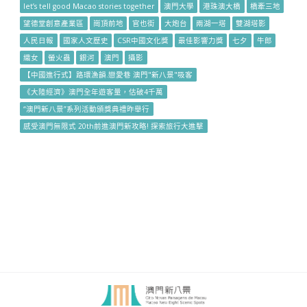
let’s tell good Macao stories together
澳門大學
港珠澳大橋
橋牽三地
望德堂創意產業區
崗頂前地
官也街
大炮台
兩湖一塔
雙湖塔影
人民日報
國家人文歷史
CSR中國文化獎
最佳影響力獎
七夕
牛郎
織女
螢火蟲
銀河
澳門
攝影
【中國進行式】路環漁韻.戀愛巷 澳門"新八景"吸客
《大陸經濟》澳門全年遊客量，估破4千萬
“澳門新八景”系列活動頒獎典禮昨舉行
感受澳門無限式 20th前進澳門新攻略! 探索旅行大進擊