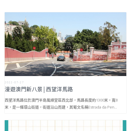
2022-07-27
漫遊澳門新八景│西望洋馬路
西望洋馬路位於澳門半島風順堂區西北部，馬路長度約1300米，寬8
米，是一條環山街道，街道沿山而建，其葡文名稱Estrada da Pen...