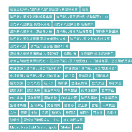
郵電局就發行"澳門新八景"郵票舉行新聞發佈會
郵票
澳門新八景系列活動頒獎典禮
澳門新八景票選熱烈 活動延至3／10
澳門新八景票選 展城市底蘊
澳門新八景攝影賽 最後徵集
澳門新八景地標—港珠澳大橋
澳門新八景命名情景兼備
澳門新八景出爐
澳門新八景全球票選 豪華大獎等你來拿
澳門新八景 文創產品說故事
澳門新八景
澳門全年遊客量 估破4千萬
港珠澳大橋通車滿周歲 人流超預期
攝影比賽
探索澳門 珠海遊添新色
小資自助旅遊就衝澳門吧！ 最夯澳門新八景「戀愛巷」、「雙湖塔影」怎麼看都是夢
中評鏡頭：澳門新八景之“龍爪觀濤”
中評鏡頭：澳門新八景之“雙湖塔影”
中評鏡頭：澳門新八景之“西山望洋”
龍爪角
龍爪觀濤
關閘廣場
鏡海攬勝
澳門八景
新八景
攝影展
金蓮花廣場
金光大道
鄭家大屋
路環漁村
路環漁韻
議事亭前地
亭前葡風
觀音蓮花苑
西望洋山
西山望洋
福隆新街
福隆新貌
白鴿巢公園
澳門科學館
西望洋馬路
聖珊澤馬路
聖珊澤宮
愛巷傾情
戀愛巷
雲上展
古炮
三維模型
文物
修復
全球
票選
新里程
新面貌
獨特性
可觀性
均衡性
連續性
祝賀澳門特區成立二十年
說好澳門故事
Macao New Eight Scenic Spots
Global
vote