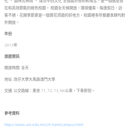
化”、“園林式佈局”、“揉合中西文化”五個設計原則和理念，是一個適意自
在和高效節能的綠色校園。 校園全天候開放，環境優美，每逢假日，訪
客不絕，花開季節更是一個賞花郊遊的好地方，校園裡多所餐廳食肆均對
外開放。
年份
2013年
旅遊資訊
開放時間: 全天
地址: 氹仔大學大馬路澳門大學
交通: 公交路線：乘坐 71, 72, 73, N6公車，下車即到。
參考資料
https://www.um.edu.mo/zh-hant/campus.html