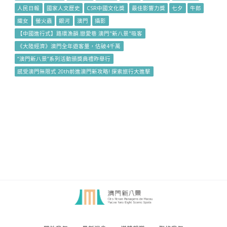
人民日報
國家人文歷史
CSR中國文化獎
最佳影響力獎
七夕
牛郎
織女
螢火蟲
銀河
澳門
攝影
【中國進行式】路環漁韻.戀愛巷 澳門"新八景"吸客
《大陸經濟》澳門全年遊客量，估破4千萬
“澳門新八景”系列活動頒獎典禮昨舉行
感受澳門無限式 20th前進澳門新攻略! 探索旅行大進擊