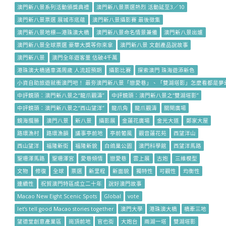
澳門新八景系列活動頒獎典禮
澳門新八景票選熱烈 活動延至3／10
澳門新八景票選 展城市底蘊
澳門新八景攝影賽 最後徵集
澳門新八景地標—港珠澳大橋
澳門新八景命名情景兼備
澳門新八景出爐
澳門新八景全球票選 豪華大獎等你來拿
澳門新八景 文創產品說故事
澳門新八景
澳門全年遊客量 估破4千萬
港珠澳大橋通車滿周歲 人流超預期
攝影比賽
探索澳門 珠海遊添新色
小資自助旅遊就衝澳門吧！ 最夯澳門新八景「戀愛巷」、「雙湖塔影」怎麼看都是夢
中評鏡頭：澳門新八景之“龍爪觀濤”
中評鏡頭：澳門新八景之“雙湖塔影”
中評鏡頭：澳門新八景之“西山望洋”
龍爪角
龍爪觀濤
關閘廣場
鏡海攬勝
澳門八景
新八景
攝影展
金蓮花廣場
金光大道
鄭家大屋
路環漁村
路環漁韻
議事亭前地
亭前葡風
觀音蓮花苑
西望洋山
西山望洋
福隆新街
福隆新貌
白鴿巢公園
澳門科學館
西望洋馬路
聖珊澤馬路
聖珊澤宮
愛巷傾情
戀愛巷
雲上展
古炮
三維模型
文物
修復
全球
票選
新里程
新面貌
獨特性
可觀性
均衡性
連續性
祝賀澳門特區成立二十年
說好澳門故事
Macao New Eight Scenic Spots
Global
vote
let’s tell good Macao stories together
澳門大學
港珠澳大橋
橋牽三地
望德堂創意產業區
崗頂前地
官也街
大炮台
兩湖一塔
雙湖塔影