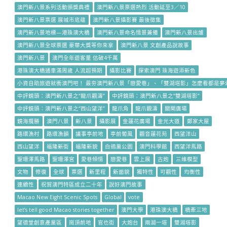
澳門新八景系列活動頒獎典禮
澳門新八景票選熱烈 活動延至3／10
澳門新八景票選 展城市底蘊
澳門新八景攝影賽 最後徵集
澳門新八景地標—港珠澳大橋
澳門新八景命名情景兼備
澳門新八景出爐
澳門新八景全球票選 豪華大獎等你來拿
澳門新八景 文創產品說故事
澳門新八景
澳門全年遊客量 估破4千萬
港珠澳大橋通車滿周歲 人流超預期
攝影比賽
探索澳門 珠海遊添新色
小資自助旅遊就衝澳門吧！ 最夯澳門新八景「戀愛巷」、「雙湖塔影」怎麼看都是夢
中評鏡頭：澳門新八景之“龍爪觀濤”
中評鏡頭：澳門新八景之“雙湖塔影”
中評鏡頭：澳門新八景之“西山望洋”
龍爪角
龍爪觀濤
關閘廣場
鏡海攬勝
澳門八景
新八景
攝影展
金蓮花廣場
金光大道
鄭家大屋
路環漁村
路環漁韻
議事亭前地
亭前葡風
觀音蓮花苑
西望洋山
西山望洋
福隆新街
福隆新貌
白鴿巢公園
澳門科學館
西望洋馬路
聖珊澤馬路
聖珊澤宮
愛巷傾情
戀愛巷
雲上展
古炮
三維模型
文物
修復
全球
票選
新里程
新面貌
獨特性
可觀性
均衡性
連續性
祝賀澳門特區成立二十年
說好澳門故事
Macao New Eight Scenic Spots
Global
vote
let’s tell good Macao stories together
澳門大學
港珠澳大橋
橋牽三地
望德堂創意產業區
崗頂前地
官也街
大炮台
兩湖一塔
雙湖塔影