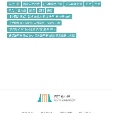
人民日報
國家人文歷史
CSR中國文化獎
最佳影響力獎
七夕
牛郎
織女
螢火蟲
銀河
澳門
攝影
【中國進行式】路環漁韻.戀愛巷 澳門"新八景"吸客
《大陸經濟》澳門全年遊客量，估破4千萬
“澳門新八景”系列活動頒獎典禮昨舉行
感受澳門無限式 20th前進澳門新攻略! 探索旅行大進擊