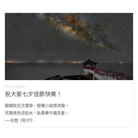
2022-08-04
祝大家七夕佳節快樂！
銀燭秋光冷畫屏，輕羅小扇撲流螢。
天階夜色涼如水，臥看牽牛織女星。
──杜牧《秋夕》...