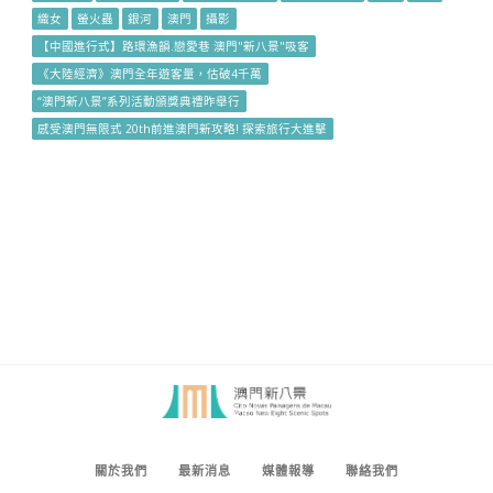
織女
螢火蟲
銀河
澳門
攝影
【中國進行式】路環漁韻.戀愛巷 澳門"新八景"吸客
《大陸經濟》澳門全年遊客量，估破4千萬
“澳門新八景”系列活動頒獎典禮昨舉行
感受澳門無限式 20th前進澳門新攻略! 探索旅行大進擊
關於我們
最新消息
媒體報導
聯絡我們