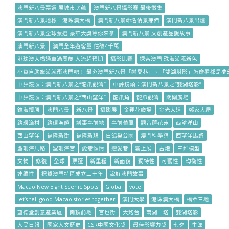
澳門新八景票選 展城市底蘊
澳門新八景攝影賽 最後徵集
澳門新八景地標—港珠澳大橋
澳門新八景命名情景兼備
澳門新八景出爐
澳門新八景全球票選 豪華大獎等你來拿
澳門新八景 文創產品說故事
澳門新八景
澳門全年遊客量 估破4千萬
港珠澳大橋通車滿周歲 人流超預期
攝影比賽
探索澳門 珠海遊添新色
小資自助旅遊就衝澳門吧！ 最夯澳門新八景「戀愛巷」、「雙湖塔影」怎麼看都是夢
中評鏡頭：澳門新八景之“龍爪觀濤”
中評鏡頭：澳門新八景之“雙湖塔影”
中評鏡頭：澳門新八景之“西山望洋”
龍爪角
龍爪觀濤
關閘廣場
鏡海攬勝
澳門八景
新八景
攝影展
金蓮花廣場
金光大道
鄭家大屋
路環漁村
路環漁韻
議事亭前地
亭前葡風
觀音蓮花苑
西望洋山
西山望洋
福隆新街
福隆新貌
白鴿巢公園
澳門科學館
西望洋馬路
聖珊澤馬路
聖珊澤宮
愛巷傾情
戀愛巷
雲上展
古炮
三維模型
文物
修復
全球
票選
新里程
新面貌
獨特性
可觀性
均衡性
連續性
祝賀澳門特區成立二十年
說好澳門故事
Macao New Eight Scenic Spots
Global
vote
let’s tell good Macao stories together
澳門大學
港珠澳大橋
橋牽三地
望德堂創意產業區
崗頂前地
官也街
大炮台
兩湖一塔
雙湖塔影
人民日報
國家人文歷史
CSR中國文化獎
最佳影響力獎
七夕
牛郎