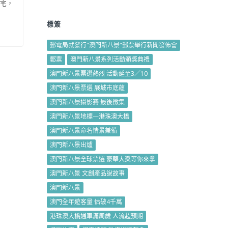
宅，
標簽
郵電局就發行"澳門新八景"郵票舉行新聞發佈會
郵票
澳門新八景系列活動頒獎典禮
澳門新八景票選熱烈 活動延至3／10
澳門新八景票選 展城市底蘊
澳門新八景攝影賽 最後徵集
澳門新八景地標—港珠澳大橋
澳門新八景命名情景兼備
澳門新八景出爐
澳門新八景全球票選 豪華大獎等你來拿
澳門新八景 文創產品說故事
澳門新八景
澳門全年遊客量 估破4千萬
港珠澳大橋通車滿周歲 人流超預期