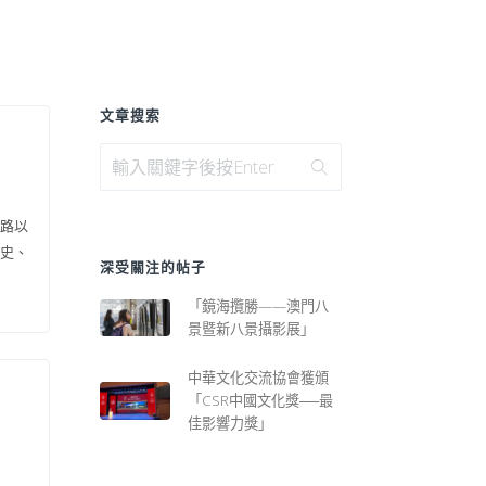
文章搜索
路以
史、
深受關注的帖子
「鏡海攬勝——澳門八
景暨新八景攝影展」
中華文化交流協會獲頒
「CSR中國文化獎──最
佳影響力獎」