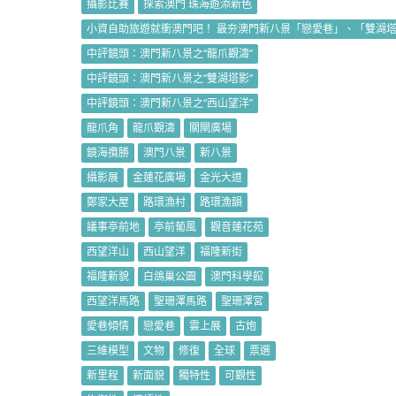
攝影比賽
探索澳門 珠海遊添新色
小資自助旅遊就衝澳門吧！ 最夯澳門新八景「戀愛巷」、「雙湖
中評鏡頭：澳門新八景之“龍爪觀濤”
中評鏡頭：澳門新八景之“雙湖塔影”
中評鏡頭：澳門新八景之“西山望洋”
龍爪角
龍爪觀濤
關閘廣場
鏡海攬勝
澳門八景
新八景
攝影展
金蓮花廣場
金光大道
鄭家大屋
路環漁村
路環漁韻
議事亭前地
亭前葡風
觀音蓮花苑
西望洋山
西山望洋
福隆新街
福隆新貌
白鴿巢公園
澳門科學館
西望洋馬路
聖珊澤馬路
聖珊澤宮
愛巷傾情
戀愛巷
雲上展
古炮
三維模型
文物
修復
全球
票選
新里程
新面貌
獨特性
可觀性