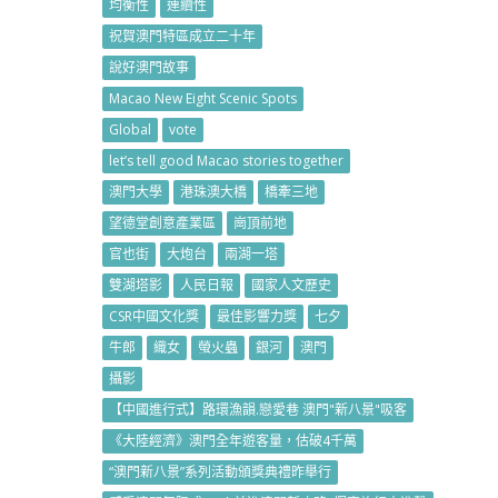
均衡性
連續性
祝賀澳門特區成立二十年
說好澳門故事
Macao New Eight Scenic Spots
Global
vote
let’s tell good Macao stories together
澳門大學
港珠澳大橋
橋牽三地
望德堂創意產業區
崗頂前地
官也街
大炮台
兩湖一塔
雙湖塔影
人民日報
國家人文歷史
CSR中國文化獎
最佳影響力獎
七夕
牛郎
織女
螢火蟲
銀河
澳門
攝影
【中國進行式】路環漁韻.戀愛巷 澳門"新八景"吸客
《大陸經濟》澳門全年遊客量，估破4千萬
“澳門新八景”系列活動頒獎典禮昨舉行