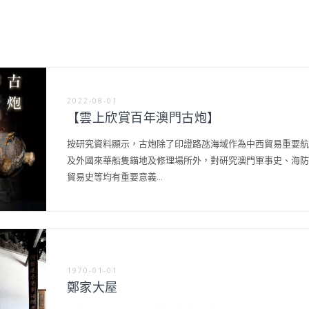
2022-08-01
【雲上欣賞百年澳門古炮】
按研究資料顯示，古炮除了印證路氹海域作為中西貿易重要航
及外國來華船隻錨地及修理場所外，對研究澳門軍事史、海防
貿易史等均有重要意義...
1970-01-01
鄭家大屋