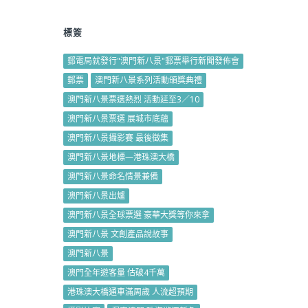
標簽
郵電局就發行"澳門新八景"郵票舉行新聞發佈會
郵票
澳門新八景系列活動頒獎典禮
澳門新八景票選熱烈 活動延至3／10
澳門新八景票選 展城市底蘊
澳門新八景攝影賽 最後徵集
澳門新八景地標—港珠澳大橋
澳門新八景命名情景兼備
澳門新八景出爐
澳門新八景全球票選 豪華大獎等你來拿
澳門新八景 文創產品說故事
澳門新八景
澳門全年遊客量 估破4千萬
港珠澳大橋通車滿周歲 人流超預期