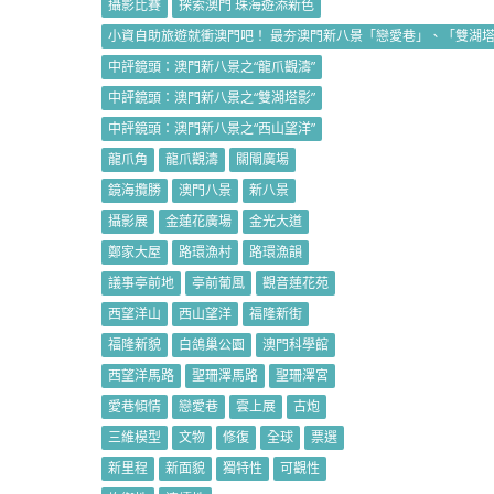
攝影比賽
探索澳門 珠海遊添新色
小資自助旅遊就衝澳門吧！ 最夯澳門新八景「戀愛巷」、「雙湖
中評鏡頭：澳門新八景之“龍爪觀濤”
中評鏡頭：澳門新八景之“雙湖塔影”
中評鏡頭：澳門新八景之“西山望洋”
龍爪角
龍爪觀濤
關閘廣場
鏡海攬勝
澳門八景
新八景
攝影展
金蓮花廣場
金光大道
鄭家大屋
路環漁村
路環漁韻
議事亭前地
亭前葡風
觀音蓮花苑
西望洋山
西山望洋
福隆新街
福隆新貌
白鴿巢公園
澳門科學館
西望洋馬路
聖珊澤馬路
聖珊澤宮
愛巷傾情
戀愛巷
雲上展
古炮
三維模型
文物
修復
全球
票選
新里程
新面貌
獨特性
可觀性