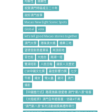
均衡性
連續性
祝賀澳門特區成立二十年
說好澳門故事
Macao New Eight Scenic Spots
Global
vote
let’s tell good Macao stories together
澳門大學
港珠澳大橋
橋牽三地
望德堂創意產業區
崗頂前地
官也街
大炮台
兩湖一塔
雙湖塔影
人民日報
國家人文歷史
CSR中國文化獎
最佳影響力獎
七夕
牛郎
織女
螢火蟲
銀河
澳門
攝影
【中國進行式】路環漁韻.戀愛巷 澳門"新八景"吸客
《大陸經濟》澳門全年遊客量，估破4千萬
“澳門新八景”系列活動頒獎典禮昨舉行