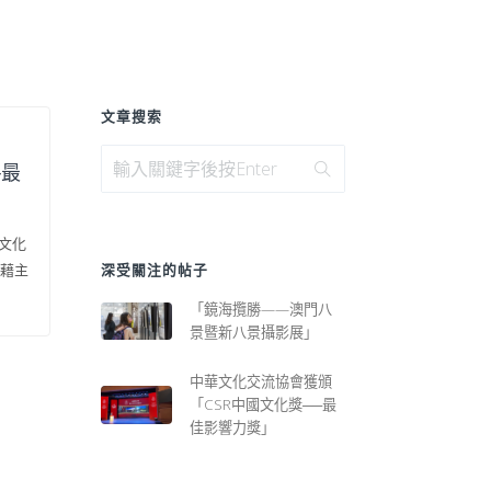
文章搜索
─最
文化
藉主
深受關注的帖子
「鏡海攬勝——澳門八
景暨新八景攝影展」
中華文化交流協會獲頒
「CSR中國文化獎──最
佳影響力獎」